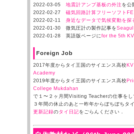
2
022-03-05
地震計アンプ基板の
外注
を公
2
022-02-27
磁気回路計算フリーソフト
F
2
022-02-11
身近なデータで気候
変動を探
2
022-01-30 微気圧計の製作記事を
Seagul
2
022-01-28 英語版ページに
for the 5th K
Foreign Job
2017年度からタイ王国のサイエンス高校
KV
Academy
2019年度からタイ王国のサイエンス高校
Pr
College Mukdahan
で１〜２ヶ月間Visiting Teacherの仕事を
３年間の休止のあと一昨年からぼちぼちタ
更新記録
の
タイ日記
をごらんください．