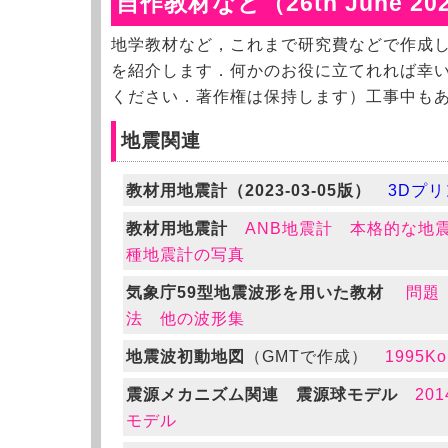
自作教材など（26th June 20
地学教材など，これまで研究費などで作成
を紹介します．何かのお役に立てれれば幸
ください．著作権は保持します）工事中も
地震関連
教材用地震計（2023-03-05版）
3Dプ
教材用地震計
ANB地震計
本格的な地
種地震計の写真
気象庁59型地震波形を用いた教材
問題
法
他の波形集
地震波初動地図
（GMTで作成）
1995Ko
震源メカニズム関連
震源球モデル
20
モデル