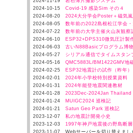
2024-11-19
岩石薄片撮影システム
2024-10-15
Covid-19 感染Sim その４
2024-08-20
2024大分学会Poster
＋磁気嵐
2024-08-05
数年前の2022島根松江学会
2024-07-22
数年前の大学主催火山灰観察
2024-06-10
ESP32+DPS310微気圧計
2024-06-03
古いN88Basicプログラム博
2024-05-27
シリアル通信でタイムスタン
2024-05-16
QMC5883L/BM1422GM
2024-02-25
ESP32地震計の試作（昨年）
2
024-02-01
2024年小学校特別授業資料
2
024-01-31
2024年能登地震関連教材
2
024-01-28
2023Dec-2024Jan Thailand v
2
024-01-24
MUIGC2024 巡検記
2
024-01-21
Satun Geo Park 巡検記
2
023-12-07
私の地震計開発小史
2
023-12-03
1997年神戸地震後の野島断
2
023-11-07
Webサーバーを切り替えまし