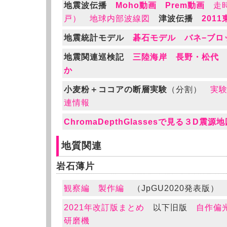
地震波伝播
Moho動画
Prem動画
走
戸）
地球内部波線図
津波伝播
201
地震統計モデル
碁石モデル
バネ−ブロ
地震関連巡検記
三陸海岸
長野・松代
か
小麦粉＋ココアの断層実験
（分割）
実
連情報
ChromaDepthGlassesで見る３D震源
地質関連
岩石薄片
観察編
製作編
（JpGU2020発表版）
2021年改訂版まとめ
以下旧版
自作偏
研磨機