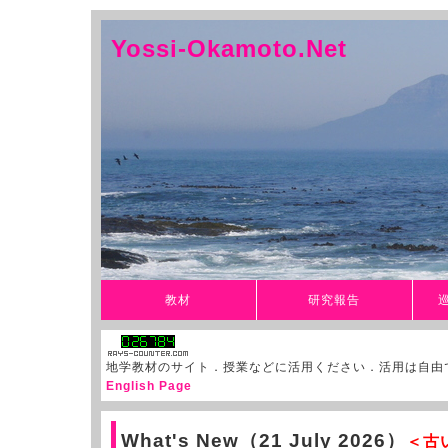
Yossi-Okamoto.Net
教材
研究報告
地学教材のサイト．授業などに活用ください．活用は自由
English Page
What's New（21 July 2026）
＜古