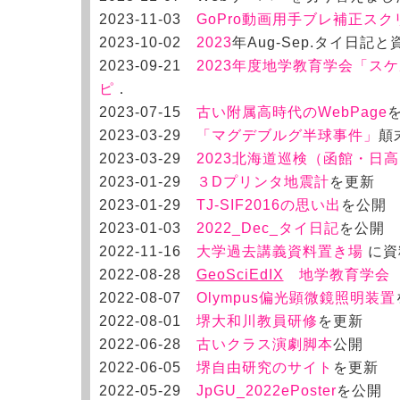
2
023-11-03
GoPro動画用手ブレ補正スク
2
023-10-02
2023
年Aug-Sep.タイ日記と
2
023-09-21
2023年度地学教育学会「ス
ピ
．
2
023-07-15
古い附属高時代のWebPage
2
023-03-29
「マグデブルグ半球事件」
顛
2
023-03-29
2023北海道巡検（函館・日
2
023-01-29
３Dプリンタ地震計
を更新
2
023-01-29
TJ-SIF2016の思い出
を公開
2
023-01-03
2022_Dec_タイ日記
を公開
2
022-11-16
大学過去講義資料置き場
に資
2
022-08-28
GeoSciEdIX
地学教育学会
2
022-08-07
Olympus偏光顕微鏡照明装置
2
022-08-01
堺大和川教員研修
を更新
2
022-06-28
古いクラス演劇脚本
公開
2
022-06-05
堺自由研究のサイト
を更新
2
022-05-29
JpGU_2022ePoster
を公開