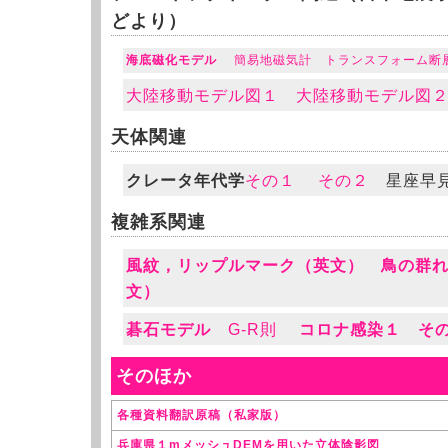
どより）
海底磁化モデル
簡易地磁気計
トランスフォーム断
大陸移動モデル図１
大陸移動モデル図
天体関連
クレータ年代学
その１
その２
星座早
複雑系関連
風紋，リップルマーク（英文）
鳥の群
文）
碁石モデル
G-R則
コロナ感染１
そ
そのほか
各種資料翻訳原稿（私家版）
兵庫県１mメッシュDEMを用いた立体
陰影図