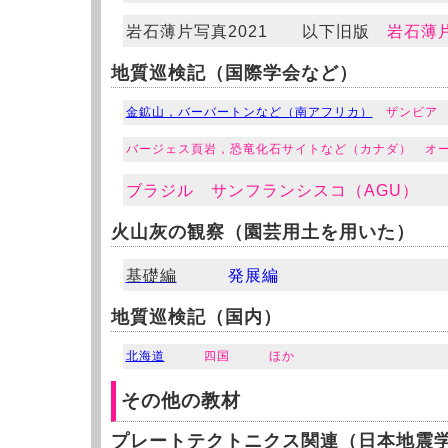
岩石薄片写真2021 以下旧版
岩石薄
地質巡検記（国際学会など）
金鉱山，バーバートンなど（南アフリカ）
ザンビア
バージェス頁岩，恐竜化石サイトなど（カナダ）
オ
ブラジル
サンフランシスコ（AGU）
火山灰の観察（園芸用土を用いた）
基礎編
発展編
地質巡検記（国内）
北海道
四国
ほか
その他の教材
プレートテクトニクス関連（日本地震