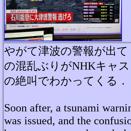
や
が
て
津
波
の
警
報
が
出
て
の
混
乱
ぶ
り
が
N
H
K
キ
ャ
ス
の
絶
叫
で
わ
か
っ
てくる．
Soon after, a tsunami warni
was issued, and the confusi