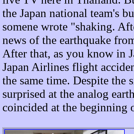
the Japan national team's bu
somene wrote "shaking.
Aft
news of the earthquake fro
After
that
,
as
you
know
in
J
Japan Airlines flight accide
the same time.
Despite the s
surprised at the analog eart
coincided at the beginning o