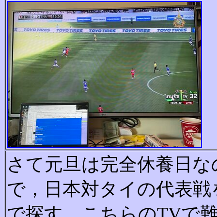
さ
て
元
旦
は
完
全
休
養
日
な
で
，
日
本
対
タ
イ
の
代
表
戦
で
探
す
．
こちらのTVで