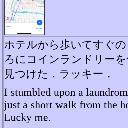
ホ
テ
ル
か
ら
歩
い
て
す
ぐ
の
ろ
に
コ
イ
ン
ラ
ン
ド
リ
ー
を
見
つ
け
た
．
ラッキー．
I stumbled upon a laundrom
just a short walk from the ho
Lucky me.