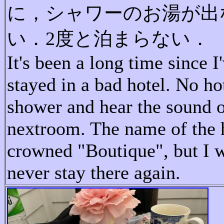
に，シャワーのお湯が出
い．2度と泊まらない．
It's been a long time since I
stayed in a bad hotel. No ho
shower and hear the sound o
nextroom. The name of the 
crowned "
Boutique
", but I w
never stay there again.