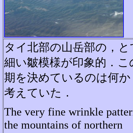
タ
イ
北
部
の
山
岳
部
の
，
と
細
い
皺
模
様
が
印
象
的
．
こ
期
を
決
め
て
い
る
の
は
何
か
考えていた．
The
very
fine
wrinkle
patte
the
mountains
of
northern