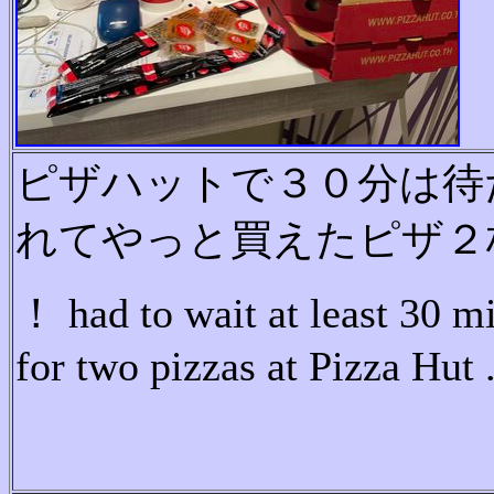
ピ
ザ
ハ
ッ
ト
で
３
０
分
は
待
れ
て
や
っ
と
買
え
た
ピ
ザ
２
！ had to wait at least 30 m
for two pizzas at Pizza Hut .