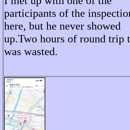
I
met
up
with
one
of
the
participants
of
the
inspectio
here
,
but
he
never
showed
up
.
Two hours of round trip 
was wasted.