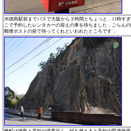
JR徳島駅前までバスで大阪から３時間とちょっと．11
時すぎ
こで予約したレンタカーの迎えの
車を待ちました．ごらんの
郵便ポスト
の前で待ってくれといわれたところです．
喰町は徳島と高知の境界近く．峠を越えると高知の甲浦
漁港