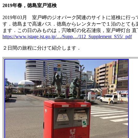
2019年春，徳島室戸巡検
2019年03月 室戸岬のジオパーク関連のサイトに巡検に行
す．徳島まで高速バス．徳島からレンタカーで１泊のとても楽し
ます．この日のみものは，宍喰町の化石漣痕，室戸岬灯台 
https://www.jstage.jst.go.jp/…/Supp…/112_Supplement_S55/_pdf
２日間の
旅程に分けて紹介します．