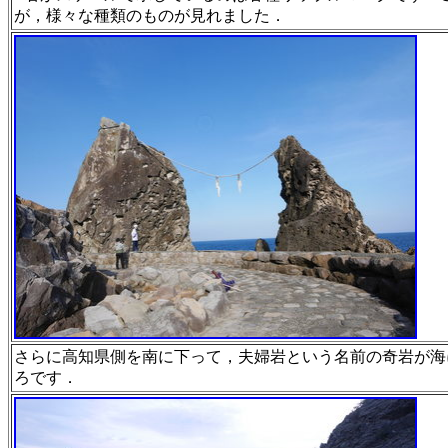
が，様々な種類のものが見れました．
さらに高知県側を南に下って，夫婦岩という名前の奇岩が
海
ろです．