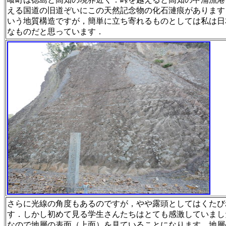
える国道の旧道ぞいにこの天然記
念物の化石漣痕があります
いう地質構
造ですが，簡単に立ち寄れるものとしては私は日
なものだと思っています．
さらに光線の角度もあるのですが，やや露頭としてはくた
び
す．しかし初めて見る学生さんたち
はとても感激していまし
なので地層の
表面（上面）を見ていることになります．地層