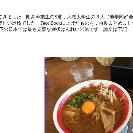
ってきました．附高卒業生のS君，大教大学生の３人（地学同好会
い巡検でした．Face Bookに上げたものを，再度まとめ
直下の日本では最も見事な層状はんれい岩体です．論文は下記