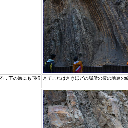
る．下の層にも同様
さてこれはさきほどの場所
の横の地層の