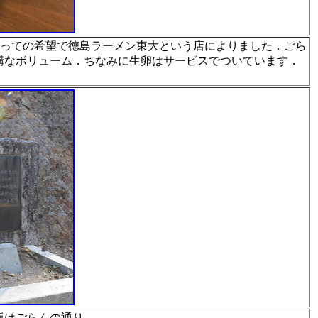
たっての希望で徳
島ラーメン東大という店によりました．ごら
構なボリューム．ちなみに生卵
はサービスでついています．
版はごらんの通り
．