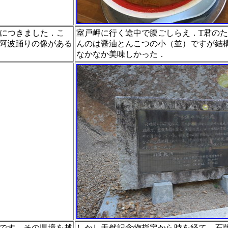
につきました．こ
室戸岬に行く途中で腹ごしらえ．T君の
阿波踊りの像がある
んのは醤油と
んこつの小（並）ですが結
なかなか美味しかった．
です．その県境を越
しかし天然記念物指定から時を経て，石