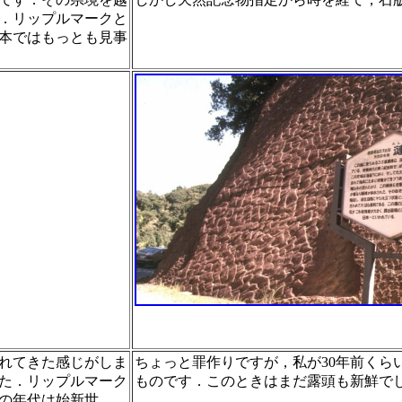
．リップルマークと
本ではも
っとも見事
れてきた感じがしま
ちょっと罪作りですが，私が30年前くら
た．リップルマーク
ものです．こ
のときはまだ露頭も新鮮で
の年代は始
新世