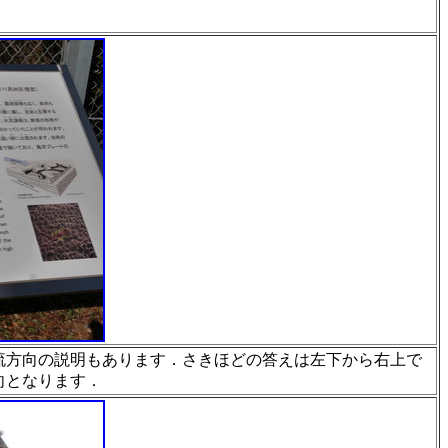
流方向の説明もありま
す
．さきほどの答えは左下から右上で
向となります．