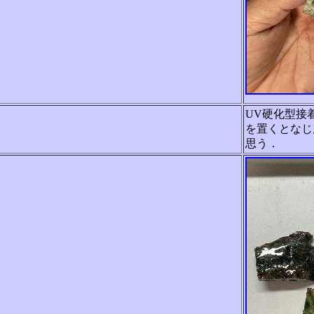
UV硬化型接
を置くとなじ
思う．