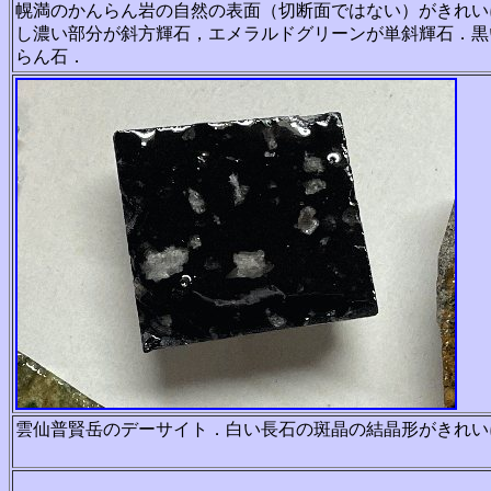
幌満のかんらん岩の自然の表面（切断面ではない）がきれい
し濃い部分が斜方輝石，エメラルドグリーンが単斜輝石．黒
らん石．
雲仙普賢岳のデーサイト．白い長石の斑晶の結晶形がきれい