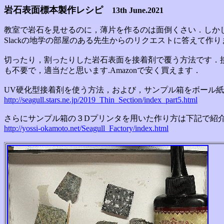
岩石表面標本製作レシピ
13th June.2021
教室で岩石を見せるのに，薄片を作るのは面倒くさい．しか
Slackの地学の部屋のある先生からのリクエストに答えて作
切ったり，割ったりした岩石表面を接着剤で覆う方法です．
も不要で，適当だと思います.Amazonで安く買えます．
UV硬化型接着剤を使う方法，および，サンプル箱をボール
http://seagull.stars.ne.jp/2019_Thin_Section/index_part5.html
さらにサンプル箱の３Dプリンタを用いた作り方は下記で紹
http://yossi-okamoto.net/Seagull_Factory/index.html